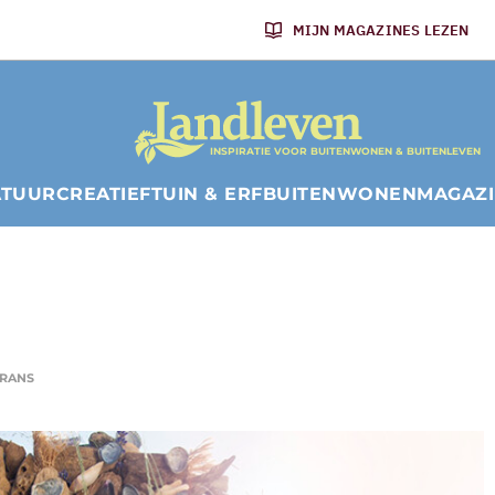
MIJN MAGAZINES LEZEN
INSPIRATIE VOOR BUITENWONEN & BUITENLEVEN
ATUUR
CREATIEF
TUIN & ERF
BUITENWONEN
MAGAZ
KRANS