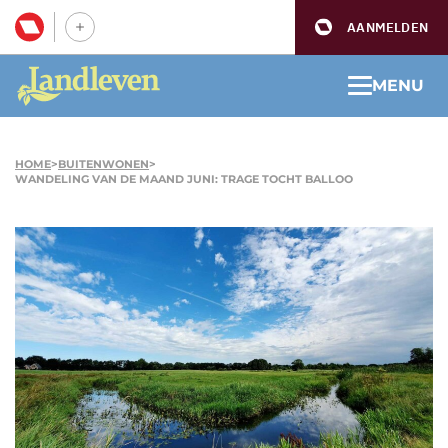
AANMELDEN
MENU
HOME
>
BUITENWONEN
>
WANDELING VAN DE MAAND JUNI: TRAGE TOCHT BALLOO