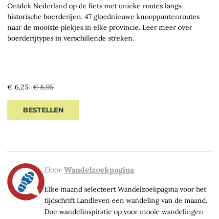
Ontdek Nederland op de fiets met unieke routes langs
historische boerderijen. 47 gloednieuwe knooppuntenroutes
naar de mooiste plekjes in elke provincie. Leer meer over
boerderijtypes in verschillende streken.
Sale
Regular
€ 6,25
€ 8,95
price
price
BESTELLEN
Door
Wandelzoekpagina
Elke maand selecteert Wandelzoekpagina voor het
tijdschrift Landleven een wandeling van de maand.
Doe wandelinspiratie op voor mooie wandelingen