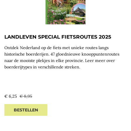
LANDLEVEN SPECIAL FIETSROUTES 2025
Ontdek Nederland op de fiets met unieke routes langs
historische boerderijen. 47 gloednieuwe knooppuntenroutes
naar de mooiste plekjes in elke provincie. Leer meer over
boerderijtypes in verschillende streken.
Sale
Regular
€ 6,25
€ 8,95
price
price
BESTELLEN