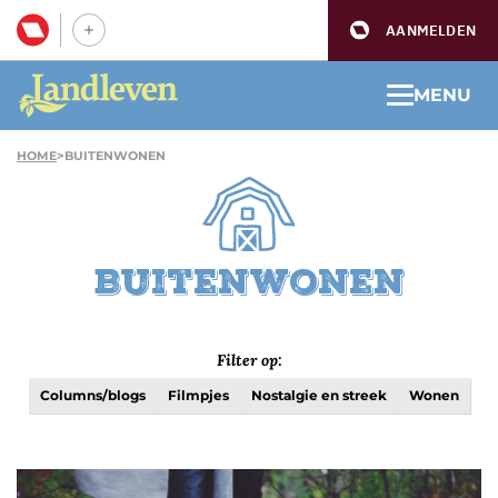
AANMELDEN
MENU
HOME
>
BUITENWONEN
Buitenwonen
Filter op:
Columns/blogs
Filmpjes
Nostalgie en streek
Wonen