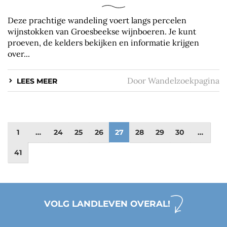
Deze prachtige wandeling voert langs percelen
wijnstokken van Groesbeekse wijnboeren. Je kunt
proeven, de kelders bekijken en informatie krijgen
over...
Door
Wandelzoekpagina
LEES MEER
1
…
24
25
26
27
28
29
30
…
41
VOLG LANDLEVEN OVERAL!