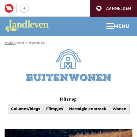
AANMELDEN
MENU
HOME
>
BUITENWONEN
Buitenwonen
Filter op:
Columns/blogs
Filmpjes
Nostalgie en streek
Wonen