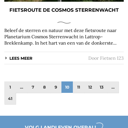
FIETSROUTE DE COSMOS STERRENWACHT
Beleef de sterren en natuur met deze fietsroute naar
Planetarium Cosmos Sterrenwacht in Lattrop-
Breklenkamp. In het hart van een van de donkerste...
Door
Fietsen 123
LEES MEER
1
…
7
8
9
10
11
12
13
…
41
VOLG LANDLEVEN OVERAL!