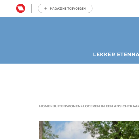
MAGAZINE TOEVOEGEN
LEKKER ETEN
N
HOME
>
BUITENWONEN
>
LOGEREN IN EEN ANSICHTKAAR