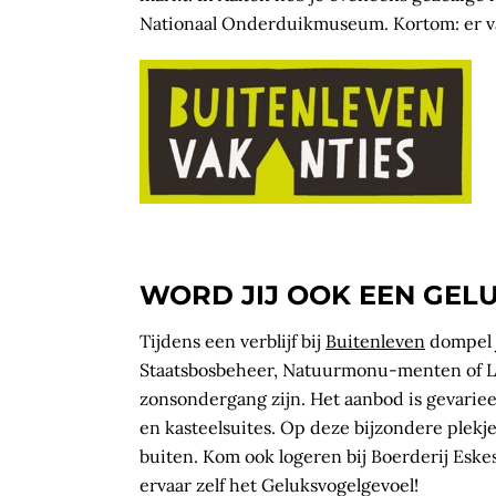
Nationaal Onderduikmuseum. Kortom: er val
WORD JIJ OOK EEN GEL
Tijdens een verblijf bij
Buitenleven
dompel j
Staatsbosbeheer, Natuurmonu-menten of La
zonsondergang zijn. Het aanbod is gevari
en kasteelsuites. Op deze bijzondere plekj
buiten. Kom ook logeren bij Boerderij Eske
ervaar zelf het Geluksvogelgevoel!