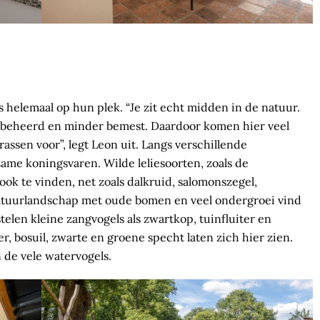
s helemaal op hun plek. “Je zit echt midden in de natuur.
 beheerd en minder bemest. Daardoor komen hier veel
assen voor”, legt Leon uit. Langs verschillende
ame konings­varen. Wilde leliesoorten, zoals de
r ook te vinden, net zoals dalkruid, salomonszegel,
ltuurlandschap met oude bomen en veel ondergroei vind
telen kleine zangvogels als zwartkop, tuinfluiter en
er, bosuil, zwarte en groene specht laten zich hier zien.
 de vele watervogels.