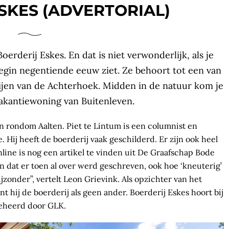
SKES (ADVERTORIAL)
erderij Eskes. En dat is niet verwonderlijk, als je
begin negentiende eeuw ziet. Ze behoort tot een van
jen van de Achterhoek. Midden in de natuur kom je
vakantiewoning van Buitenleven.
n rondom Aalten. Piet te Lintum is een columnist en
 Hij heeft de boerderij vaak geschilderd. Er zijn ook heel
nline is nog een artikel te vinden uit De Graafschap Bode
en dat er toen al over werd geschreven, ook hoe ‘kneuterig’
ijzonder”, vertelt Leon Grievink. Als opzichter van het
 hij de boerderij als geen ander. Boerderij Eskes hoort bij
beheerd door GLK.