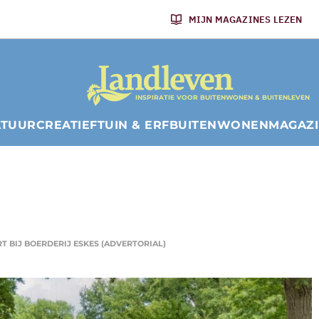
MIJN MAGAZINES LEZEN
INSPIRATIE VOOR BUITENWONEN & BUITENLEVEN
ATUUR
CREATIEF
TUIN & ERF
BUITENWONEN
MAGAZ
T BIJ BOERDERIJ ESKES (ADVERTORIAL)