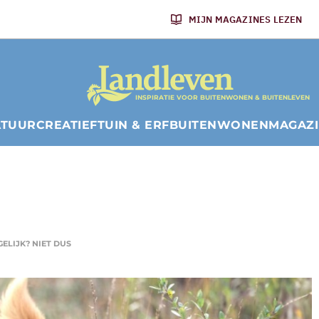
MIJN MAGAZINES LEZEN
INSPIRATIE VOOR BUITENWONEN & BUITENLEVEN
ATUUR
CREATIEF
TUIN & ERF
BUITENWONEN
MAGAZ
GELIJK? NIET DUS