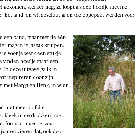
oei gekomen, sterker nog, ze loopt als een hondje met me
or het land, en wil absoluut af en toe opgepakt worden voor
lle een band, maar met de één
er mag in je jaszak kruipen.
s je voor je werk een stukje
 te vinden hoef je maar een
. In deze uitgave ga ik in
aat inspireren door zijn
ng met Marga en Henk, in wier
 niet meer in folie
t bleek in de drukkerij niet
het formaat moest ervoor
aar en vieren dat, ook door