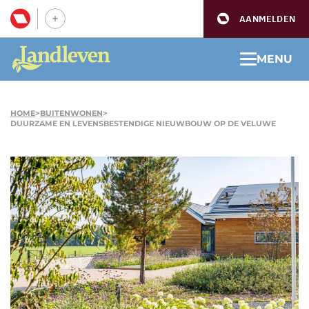
AANMELDEN
MENU
HOME
>
BUITENWONEN
>
DUURZAME EN LEVENSBESTENDIGE NIEUWBOUW OP DE VELUWE