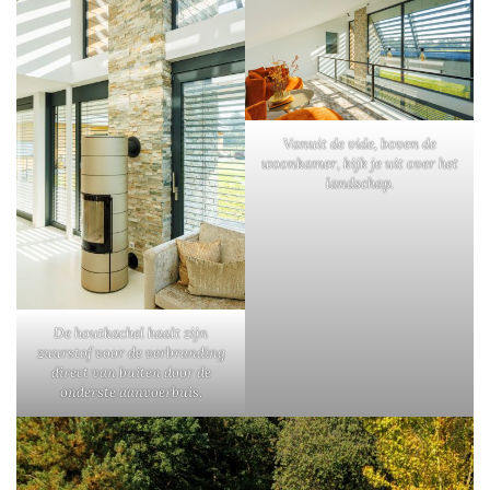
Vanuit de vide, boven de
woonkamer, kijk je uit over het
landschap.
De houtkachel haalt zijn
zuurstof voor de verbranding
direct van buiten door de
onderste aanvoerbuis.