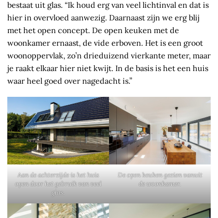
bestaat uit glas. “Ik houd erg van veel lichtinval en dat is
hier in overvloed aanwezig. Daarnaast zijn we erg blij
met het open concept. De open keuken met de
woonkamer ernaast, de vide erboven. Het is een groot
woonoppervlak, zo’n drieduizend vierkante meter, maar
je raakt elkaar hier niet kwijt. In de basis is het een huis
waar heel goed over nagedacht is.”
Aan de achterzijde is het huis
De open keuken gezien vanuit
open door het gebruik van veel
de woonkamer.
glas.