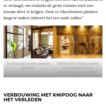
er verlaagd, om ondanks de grote ruimtes toch een
knusse sfeer te krijgen. Door er eikenhouten planken
langs te maken imiteert het een oude zolder.”
De oude tegels werden opnieuw
Schilder Chris Veldhof maakte
gebruikt.
in de vroegere deel een
muurschildering met koeien.
VERBOUWING MET KNIPOOG NAAR
HET VERLEDEN