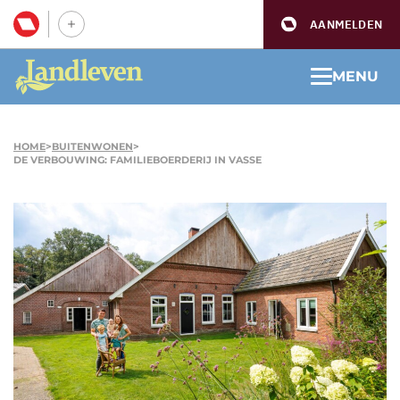
AANMELDEN
MENU
HOME
>
BUITENWONEN
>
DE VERBOUWING: FAMILIEBOERDERIJ IN VASSE