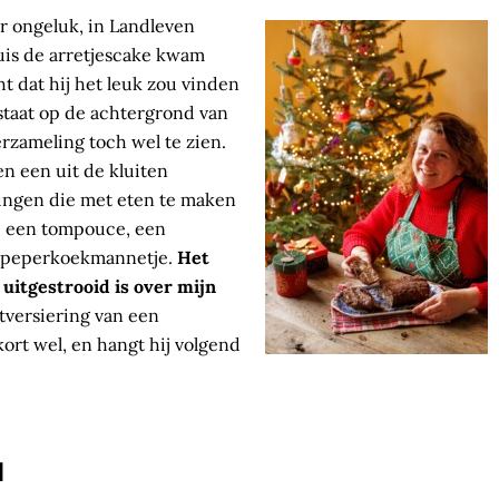
er ongeluk, in Landleven
uis de arretjescake kwam
t dat hij het leuk zou vinden
staat op de achtergrond van
erzameling toch wel te zien.
en een uit de kluiten
ingen die met eten te maken
, een tompouce, een
n peperkoekmannetje.
Het
 uitgestrooid is over mijn
tversiering van een
ort wel, en hangt hij volgend
N