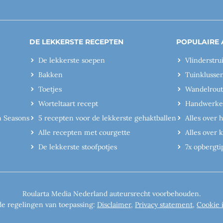
DE LEKKERSTE RECEPTEN
POPULAIRE 
De lekkerste soepen
Vlinderstru
Bakken
Tuinklusse
Toetjes
Wandelrout
Worteltaart recept
Handwerk
n Seasons
5 recepten voor de lekkerste gehaktballen
Alles over 
Alle recepten met courgette
Alles over
De lekkerste stoofpotjes
7x opbergti
Roularta Media Nederland auteursrecht voorbehouden.
de regelingen van toepassing:
Disclaimer
,
Privacy statement
,
Cookie 