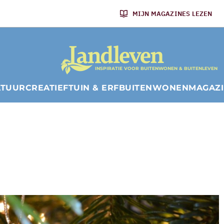
MIJN MAGAZINES LEZEN
INSPIRATIE VOOR BUITENWONEN & BUITENLEVEN
ATUUR
CREATIEF
TUIN & ERF
BUITENWONEN
MAGAZ