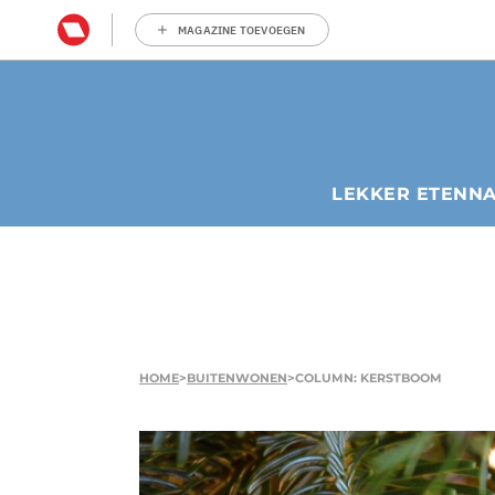
MAGAZINE TOEVOEGEN
LEKKER ETEN
N
HOME
>
BUITENWONEN
>
COLUMN: KERSTBOOM