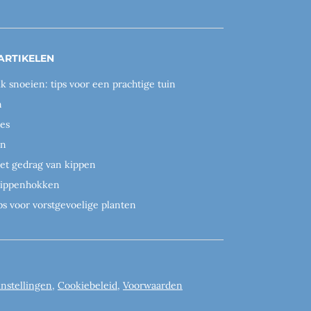
ARTIKELEN
ik snoeien: tips voor een prachtige tuin
n
es
en
het gedrag van kippen
 kippenhokken
ps voor vorstgevoelige planten
instellingen
,
Cookiebeleid
,
Voorwaarden