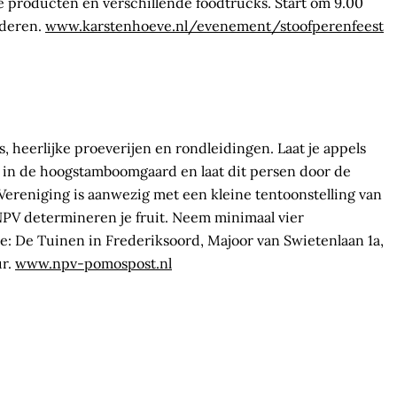
e producten en verschillende foodtrucks. Start om 9.00
nderen.
www.karstenhoeve.nl/evenement/stoofperenfeest
 heerlijke proeverijen en rondleidingen. Laat je appels
uit in de hoogstamboomgaard en laat dit persen door de
 Vereniging is aanwezig met een kleine tentoonstelling van
PV determineren je fruit. Neem minimaal vier
e: De Tuinen in Frederiksoord, Majoor van Swietenlaan 1a,
ur.
www.npv-pomospost.nl