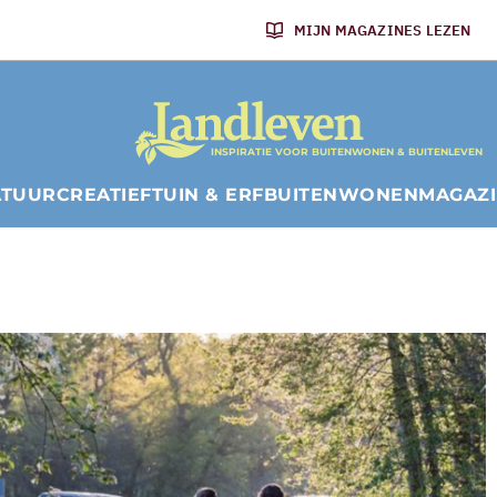
MIJN MAGAZINES LEZEN
INSPIRATIE VOOR BUITENWONEN & BUITENLEVEN
ATUUR
CREATIEF
TUIN & ERF
BUITENWONEN
MAGAZ