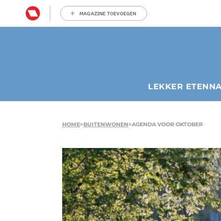
MAGAZINE TOEVOEGEN
LEKKER ETEN
N
HOME
>
BUITENWONEN
>
AGENDA VOOR OKTOBER