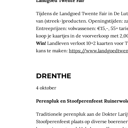
Landgoed Twente Fair
Tijdens de Landgoed Twente Fair in De Lutt
van (streek-)producten. Openingstijden: za
Entreeprijzen: volwassenen: €15,-, 55+ tari
koop je kaartjes in de voorverkoop met 2,0
Win!
Landleven verloot 10×2 kaarten voor T
kans te maken:
https://www.landgoedtwent
DRENTHE
4 oktober
Perenpluk en Stoofperenfeest Ruinerwol
Traditionele perenpluk aan de Dokter Larijw
Stoofperenfeest plaats op diverse boerene