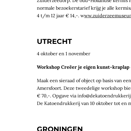
Zuiderzeedorp. De oud-Hollandse kermis is
normale bezoekerstarief krijg je alle kermis
4 t/m 12 jaar € 14,-. w
ww.zuiderzeemuseum
UTRECHT
4 oktober en 1 november
Workshop Creëer je eigen kunst-kraplap 
Maak een sieraad of object op basis van e
Amersfoort. Deze tweedelige workshop bie
€ 70,-. Opgave via info@dekatoendrukkerij.
De Katoendrukkerij van 10 oktober tot en 
GRONINGEN