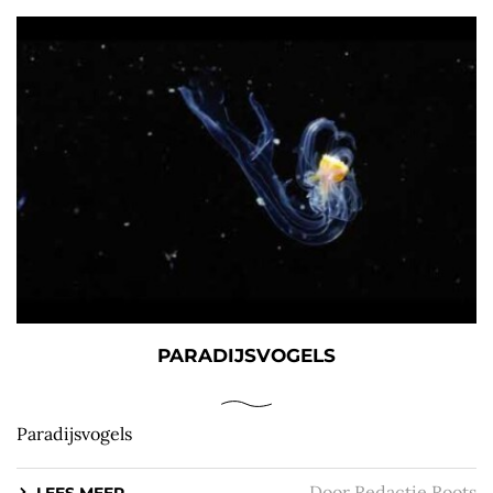
PARADIJSVOGELS
Paradijsvogels
Door
Redactie Roots
LEES MEER