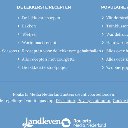
DE LEKKERSTE RECEPTEN
POPULAIRE 
De lekkerste soepen
Vlinderstru
Bakken
Tuinklusse
Toetjes
Wandelrout
Worteltaart recept
Handwerk
n Seasons
5 recepten voor de lekkerste gehaktballen
Alles over 
Alle recepten met courgette
Alles over
De lekkerste stoofpotjes
7x opbergti
Roularta Media Nederland auteursrecht voorbehouden.
de regelingen van toepassing:
Disclaimer
,
Privacy statement
,
Cookie 