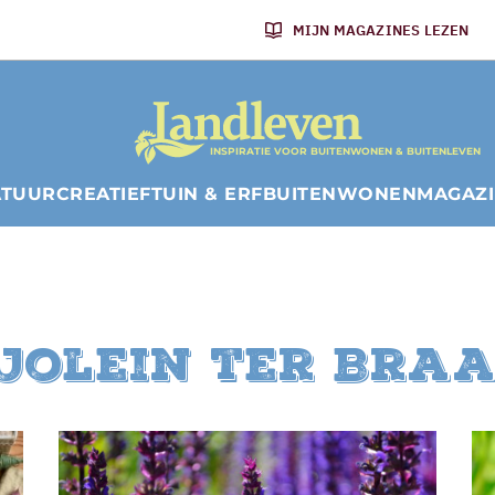
MIJN MAGAZINES LEZEN
INSPIRATIE VOOR BUITENWONEN & BUITENLEVEN
ATUUR
CREATIEF
TUIN & ERF
BUITENWONEN
MAGAZ
jolein ter Bra