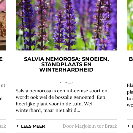
E
SALVIA NEMOROSA: SNOEIEN,
B
STANDPLAATS EN
WINTERHARDHEID
unt
Bl
Salvia nemorosa is een inheemse soort en
e
pl
wordt ook wel de bossalie genoemd. Een
en
tu
heerlijke plant voor in de tuin. Wel
wo
winterhard, maar niet altijd...
aak
Door
Marjolein ter Braak
LEES MEER