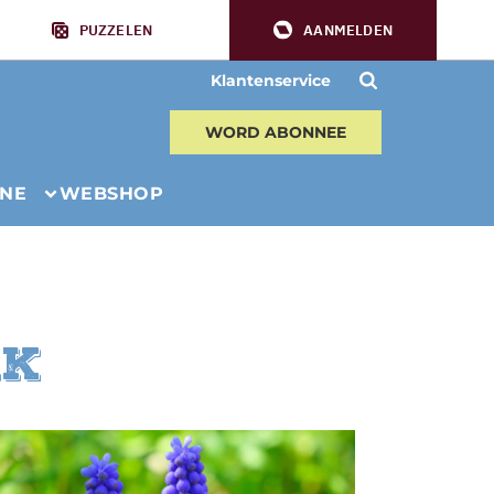
PUZZELEN
AANMELDEN
Klantenservice
WORD ABONNEE
INE
WEBSHOP
ak