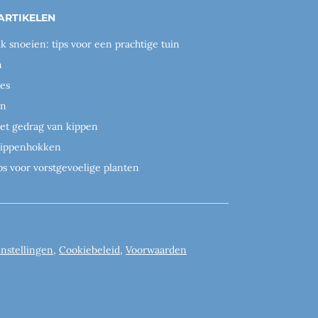
ARTIKELEN
ik snoeien: tips voor een prachtige tuin
n
es
en
het gedrag van kippen
 kippenhokken
ps voor vorstgevoelige planten
instellingen
,
Cookiebeleid
,
Voorwaarden